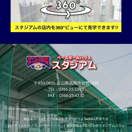
〒933-0826 富山県高岡市佐野1305
TEL：0766-25-3393
FAX：0766-25-4330
施設案内
バッティング&ストラックアウト
TeeBALL
野球大会
レンタルスキー / スノーボード
イベント
最新情報
お問い合わせ
スタジアムコラム