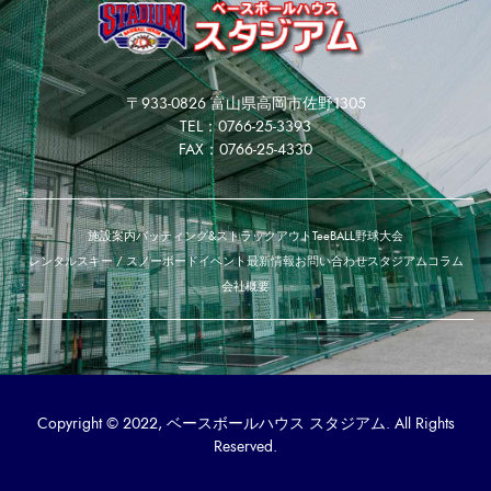
〒933-0826 富山県高岡市佐野1305
TEL：0766-25-3393
FAX：0766-25-4330
施設案内
バッティング&ストラックアウト
TeeBALL
野球大会
レンタルスキー / スノーボード
イベント
最新情報
お問い合わせ
スタジアムコラム
会社概要
Copyright © 2022, ベースボールハウス スタジアム. All Rights
Reserved.