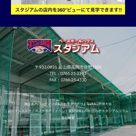
〒933-0826 富山県高岡市佐野1305
TEL：0766-25-3393
FAX：0766-25-4330
施設案内
バッティング&ストラックアウト
TeeBALL
野球大会
レンタルスキー / スノーボード
イベント
最新情報
お問い合わせ
スタジアムコラム
会社概要