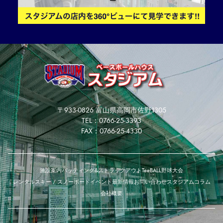
〒933-0826 富山県高岡市佐野1305
TEL：0766-25-3393
FAX：0766-25-4330
施設案内
バッティング&ストラックアウト
TeeBALL
野球大会
レンタルスキー / スノーボード
イベント
最新情報
お問い合わせ
スタジアムコラム
会社概要