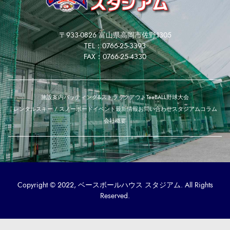
〒933-0826 富山県高岡市佐野1305
TEL：0766-25-3393
FAX：0766-25-4330
施設案内
バッティング&ストラックアウト
TeeBALL
野球大会
レンタルスキー / スノーボード
イベント
最新情報
お問い合わせ
スタジアムコラム
会社概要
Copyright © 2022, ベースボールハウス スタジアム. All Rights
Reserved.