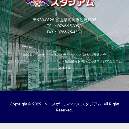
〒933-0826 富山県高岡市佐野1305
TEL：0766-25-3393
FAX：0766-25-4330
施設案内
バッティング&ストラックアウト
TeeBALL
野球大会
レンタルスキー / スノーボード
イベント
最新情報
お問い合わせ
スタジアムコラム
会社概要
Copyright © 2022, ベースボールハウス スタジアム. All Rights
Reserved.